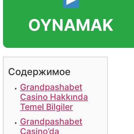
OYNAMAK
Содержимое
Grandpashabet
Casino Hakkında
Temel Bilgiler
Grandpashabet
Casino’da