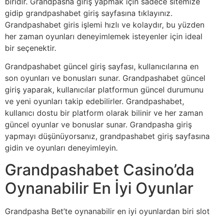
biridir. Grandpasha giriş yapmak için sadece sitemize
gidip grandpashabet giriş sayfasına tıklayınız.
Grandpashabet giris işlemi hızlı ve kolaydır, bu yüzden
her zaman oyunları deneyimlemek isteyenler için ideal
bir seçenektir.
Grandpashabet güncel giriş sayfası, kullanıcılarına en
son oyunları ve bonusları sunar. Grandpashabet güncel
giriş yaparak, kullanıcılar platformun güncel durumunu
ve yeni oyunları takip edebilirler. Grandpashabet,
kullanıcı dostu bir platform olarak bilinir ve her zaman
güncel oyunlar ve bonuslar sunar. Grandpasha giriş
yapmayı düşünüyorsanız, grandpashabet giriş sayfasına
gidin ve oyunları deneyimleyin.
Grandpashabet Casino’da
Oynanabilir En İyi Oyunlar
Grandpasha Bet’te oynanabilir en iyi oyunlardan biri slot