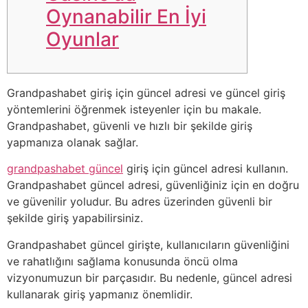
Oynanabilir En İyi
Oyunlar
Grandpashabet giriş için güncel adresi ve güncel giriş
yöntemlerini öğrenmek isteyenler için bu makale.
Grandpashabet, güvenli ve hızlı bir şekilde giriş
yapmanıza olanak sağlar.
grandpashabet güncel
giriş için güncel adresi kullanın.
Grandpashabet güncel adresi, güvenliğiniz için en doğru
ve güvenilir yoludur. Bu adres üzerinden güvenli bir
şekilde giriş yapabilirsiniz.
Grandpashabet güncel girişte, kullanıcıların güvenliğini
ve rahatlığını sağlama konusunda öncü olma
vizyonumuzun bir parçasıdır. Bu nedenle, güncel adresi
kullanarak giriş yapmanız önemlidir.