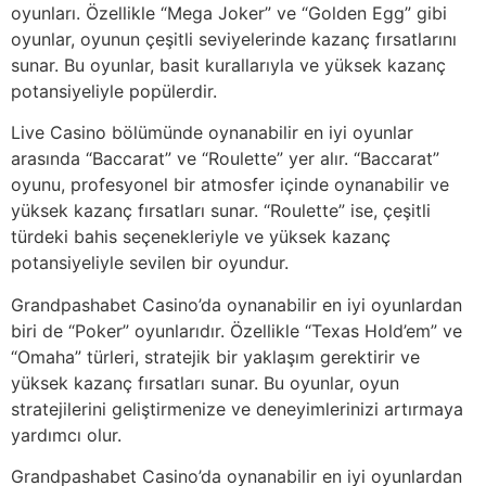
oyunları. Özellikle “Mega Joker” ve “Golden Egg” gibi
oyunlar, oyunun çeşitli seviyelerinde kazanç fırsatlarını
sunar. Bu oyunlar, basit kurallarıyla ve yüksek kazanç
potansiyeliyle popülerdir.
Live Casino bölümünde oynanabilir en iyi oyunlar
arasında “Baccarat” ve “Roulette” yer alır. “Baccarat”
oyunu, profesyonel bir atmosfer içinde oynanabilir ve
yüksek kazanç fırsatları sunar. “Roulette” ise, çeşitli
türdeki bahis seçenekleriyle ve yüksek kazanç
potansiyeliyle sevilen bir oyundur.
Grandpashabet Casino’da oynanabilir en iyi oyunlardan
biri de “Poker” oyunlarıdır. Özellikle “Texas Hold’em” ve
“Omaha” türleri, stratejik bir yaklaşım gerektirir ve
yüksek kazanç fırsatları sunar. Bu oyunlar, oyun
stratejilerini geliştirmenize ve deneyimlerinizi artırmaya
yardımcı olur.
Grandpashabet Casino’da oynanabilir en iyi oyunlardan