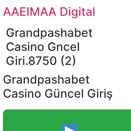
AAEIMAA Digital
Grandpashabet
Casino Gncel
Giri.8750 (2)
Grandpashabet
Casino Güncel Giriş